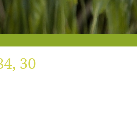
RECO !
84, 30